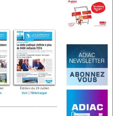
let
Édition du 29 Juillet
er
Voir
|
Télécharger