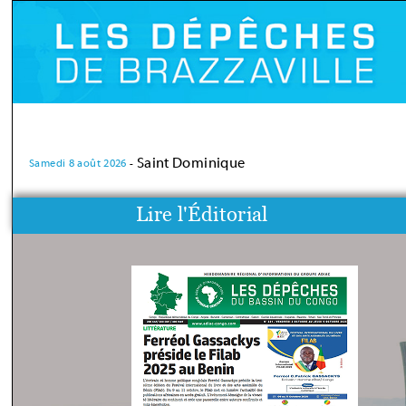
07/08/2026 - 1h01
Afrique de l'Ouest : les mafias du
Derrière les fausses offres d'emploi diffusée
Saint Dominique
Samedi
8
août
2026
-
Lire l'Éditorial