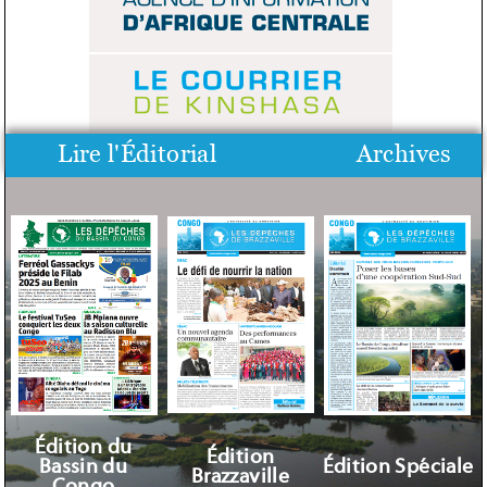
Lire l'Éditorial
Archives
Édition du
Édition
Bassin du
Édition Spéciale
Brazzaville