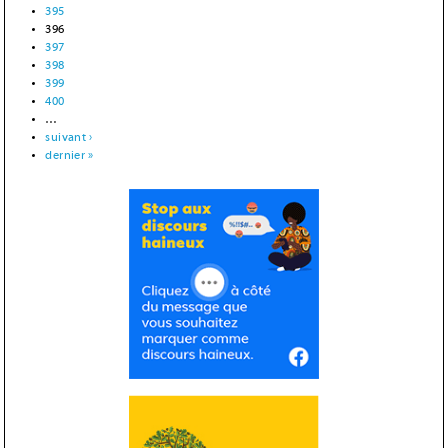
395
396
397
398
399
400
…
suivant ›
dernier »