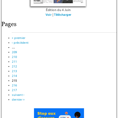
Édition du 4 Juin
Voir
|
Télécharger
Pages
« premier
‹ précédent
…
209
210
211
212
213
214
215
216
217
suivant ›
dernier »